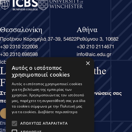
Θεσσαλονίκη
Αθήνα
Προξένου Κορομηλά 37-39, 54622
Ρεθύμνου 3, 10682
+30 2310 222008
+30 210 2114671
+30 2310 698598
info@aic.edu.gr
icbs@icbs.gr
×
Αυτός ο ιστότοπος
Learn Business, Lead the
χρησιμοποιεί cookies
Future
Αυτός ο ιστότοπος χρησιμοποιεί cookies
για τη βελτίωση της εμπειρίας των
Στην άσκηση του Μάνατζμεντ, είναι οι γνώσεις σας
χρηστών. Χρησιμοποιώντας τον ιστότοπό
που καθορίζουν τις δυνατότητές σας.
μας, παρέχετε τη συγκατάθεσή σας για όλα
τα cookies σύμφωνα με την Πολιτική μας
Εκδήλωση ενδιαφέροντος
για τα cookies.
Διαβάστε περισσότερα
Επικοινωνία
ΑΠΟΛΎΤΩΣ ΑΠΑΡΑΊΤΗΤΑ
Σπουδαστικές Υπηρεσίες