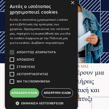
×
Αυτός ο ιστότοπος
χρησιμοποιεί cookies
Αυτός ο ιστότοπος χρησιμοποιεί cookies
για τη βελτίωση της εμπειρίας των
χρηστών. Χρησιμοποιώντας τον ιστότοπό
μας, παρέχετε τη συγκατάθεσή σας για όλα
τα cookies σύμφωνα με την Πολιτική μας
για τα cookies.
Διαβάστε περισσότερα
ΑΠΟΛΎΤΩΣ ΑΠΑΡΑΊΤΗΤΑ
ΑΠΌΔΟΣΗΣ
ΕΞΕΡΕΥΝΉΣΤΕ ΤΑ ΠΡΟΓΡΆΜΜΑΤΆ ΜΑΣ
ΣΤΌΧΕΥΣΗΣ
Τα Κολλέγια ICBS προσφέρουν μια
ΛΕΙΤΟΥΡΓΙΚΌΤΗΤΑΣ
μαθησιακή εμπειρία πλήρως
ΜΗ ΤΑΞΙΝΟΜΗΜΈΝΑ
εστιασμένη στην προσωπική και
ΑΠΟΔΟΧΉ ΌΛΩΝ
ΑΠΌΡΡΙΨΗ ΌΛΩΝ
Εκδήλωση ενδιαφέροντος
επαγγελματική σας ανάπτυξη.
ΕΜΦΆΝΙΣΗ ΛΕΠΤΟΜΕΡΕΙΏΝ