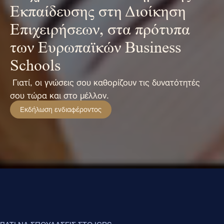
Εκπαίδευσης στη Διοίκηση
Επιχειρήσεων, στα πρότυπα
των Ευρωπαϊκών Business
Schools
Γιατί, οι γνώσεις σου καθορίζουν τις δυνατότητές
σου τώρα και στο μέλλον.
Εκδήλωση ενδιαφέροντος
ΓΙΑΤΙ ΝΑ ΣΠΟΥΔΑΣΕΙΣ ΣΤΟ ICBS