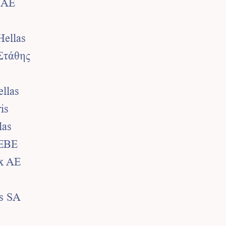
 AE
Hellas
Στάθης
ellas
is
las
ΑΕΒΕ
x AE
as SA