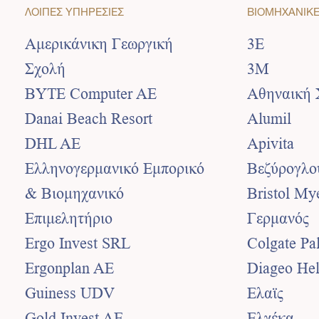
ΛΟΙΠΕΣ ΥΠΗΡΕΣΙΕΣ
ΒΙΟΜΗΧΑΝΙΚΕ
Αμερικάνικη Γεωργική
3Ε
Σχολή
3Μ
BYTE Computer AE
Αθηναική 
Danai Beach Resort
Alumil
DHL AE
Apivita
Ελληνογερμανικό Εμπορικό
Βεζύρογλο
& Βιομηχανικό
Bristol My
Επιμελητήριο
Γερμανός
Ergo Invest SRL
Colgate Pa
Ergonplan AE
Diageo Hel
Guiness UDV
Ελαϊς
Gold Invest AE
Ελγέκα