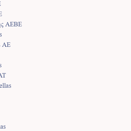
Ε
E
ης AEBE
s
s AE
s
AT
ellas
as