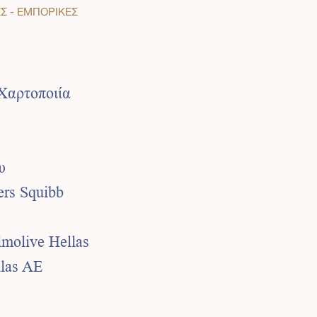
Σ - ΕΜΠΟΡΙΚΕΣ
Χαρτοποιία
υ
ers Squibb
lmolive Hellas
las AE