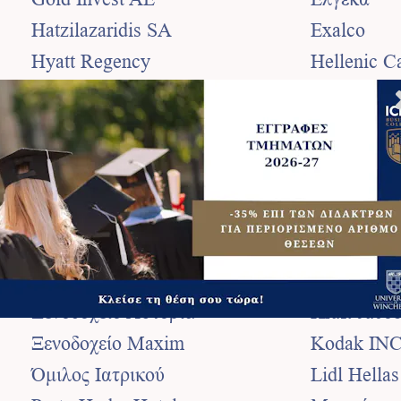
Hatzilazaridis SA
Exalco
Hyatt Regency
Hellenic C
ING Group
Henkel Hel
Interlink AELDE
Hondos Ce
Ionia ABEE
Goody's A
Lambert
Janseen-C
Logisys SA
Johnson &
ICAP AE
Jumbo
Infomedia
Intracom
Ξενοδοχείο Αστόρια
Kraft Jaco
Ξενοδοχείο Maxim
Kodak IN
Όμιλος Ιατρικού
Lidl Hella