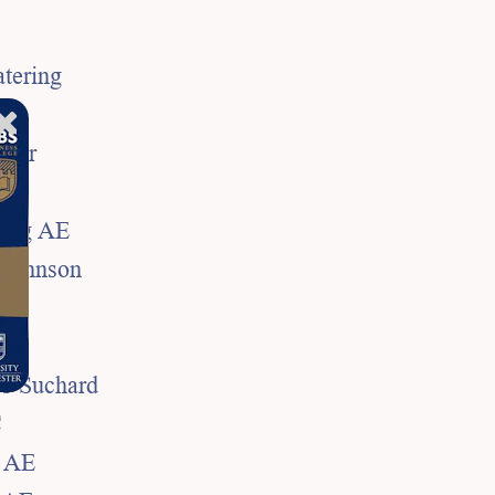
atering
las
nter
E
igag AE
 Johnson
bs Suchard
C
s AE