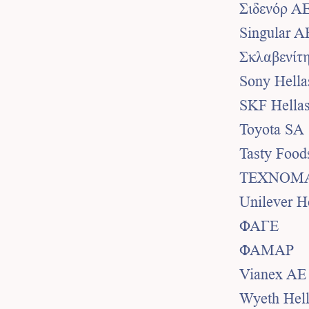
Σιδενόρ Α
Singular A
Σκλαβενίτ
Sony Hella
SKF Hella
Toyota SA
Tasty Food
TEXNOM
Unilever H
ΦΑΓΕ
ΦΑΜΑΡ
Vianex AE
Wyeth Hell