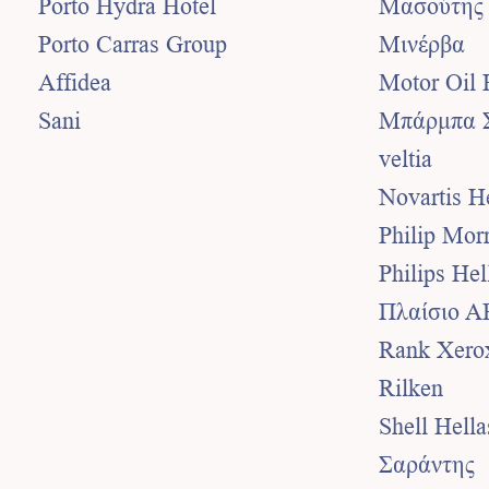
Porto Hydra Hotel
Mασούτης
Porto Carras Group
Μινέρβα
Affidea
Motor Oil 
Sani
Μπάρμπα 
veltia
Novartis H
Philip Morr
Philips Hel
Πλαίσιο 
Rank Xero
Rilken
Shell Hell
Σαράντης