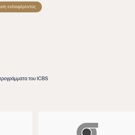
ωση ενδιαφέροντος
 προγράμματα του ICBS