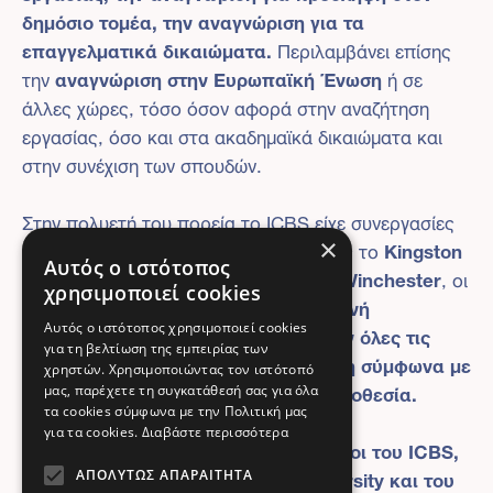
δημόσιο τομέα, την αναγνώριση για τα
επαγγελματικά δικαιώματα.
Περιλαμβάνει επίσης
την
αναγνώριση στην Ευρωπαϊκή Ένωση
ή σε
άλλες χώρες, τόσο όσον αφορά στην αναζήτηση
εργασίας, όσο και στα ακαδημαϊκά δικαιώματα και
στην συνέχιση των σπουδών.
Στην πολυετή του πορεία το ICBS είχε συνεργασίες
με Πανεπιστήμια του Εξωτερικού, όπως το
Kingston
×
Αυτός ο ιστότοπος
University
και τώρα το
University of Winchester
, οι
χρησιμοποιεί cookies
τίτλοι σπουδών των οποίων έχουν
διεθνή
αναγνώριση
, ενώ παράλληλα
πληρούν όλες τις
Αυτός ο ιστότοπος χρησιμοποιεί cookies
για τη βελτίωση της εμπειρίας των
προϋποθέσεις για άμεση αναγνώριση σύμφωνα με
χρηστών. Χρησιμοποιώντας τον ιστότοπό
την Ευρωπαϊκή και την Ελληνική νομοθεσία.
μας, παρέχετε τη συγκατάθεσή σας για όλα
τα cookies σύμφωνα με την Πολιτική μας
για τα cookies.
Διαβάστε περισσότερα
Οι περισσότεροι από 10.000 απόφοιτοι του ICBS,
κάτοχοι πτυχίων του Kingston University και του
ΑΠΟΛΎΤΩΣ ΑΠΑΡΑΊΤΗΤΑ