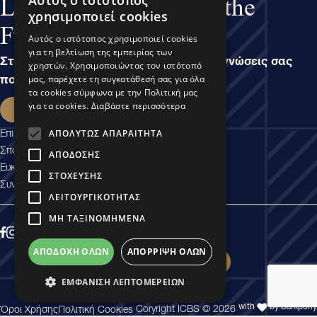
Αυτός ο ιστότοπος
Learn Business, Lead the
χρησιμοποιεί cookies
Future
Αυτός ο ιστότοπος χρησιμοποιεί cookies
για τη βελτίωση της εμπειρίας των
Στην άσκηση του Μάνατζμεντ, είναι οι γνώσεις σας
χρηστών. Χρησιμοποιώντας τον ιστότοπό
που καθορίζουν τις δυνατότητές σας.
μας, παρέχετε τη συγκατάθεσή σας για όλα
τα cookies σύμφωνα με την Πολιτική μας
Εκδήλωση ενδιαφέροντος
για τα cookies.
Διαβάστε περισσότερα
Επικοινωνία
ΑΠΟΛΎΤΩΣ ΑΠΑΡΑΊΤΗΤΑ
Σπουδαστικές Υπηρεσίες
ΑΠΌΔΟΣΗΣ
Ευκαιρίες Καριέρας
ΣΤΌΧΕΥΣΗΣ
Συνεργασίες Εμπιστοσύνης
ΛΕΙΤΟΥΡΓΙΚΌΤΗΤΑΣ
ΜΗ ΤΑΞΙΝΟΜΗΜΈΝΑ
ΑΠΟΔΟΧΉ ΌΛΩΝ
ΑΠΌΡΡΙΨΗ ΌΛΩΝ
Εκδήλωση ενδιαφέροντος
ΕΜΦΆΝΙΣΗ ΛΕΠΤΟΜΕΡΕΙΏΝ
with
by Darkpony
Coryright ICBS © 2026
Όροι Χρήσης
Πολιτική Cookies