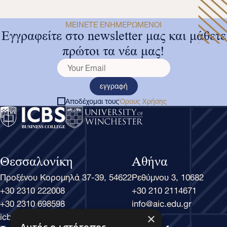
ΜΕΊΝΕΤΕ ΕΝΗΜΕΡΩΜΈΝΟΙ
Εγγραφείτε στο newsletter μας και μάθετε
πρώτοι τα νέα μας!
εγγραφή
Αποδέχομαι τους
Όρους Χρήσης
Θεσσαλονίκη
Αθήνα
Προξένου Κορομηλά 37-39, 54622
Ρεθύμνου 3, 10682
+30 2310 222008
+30 210 2114671
+30 2310 698598
info@aic.edu.gr
icbs@icbs.gr
×