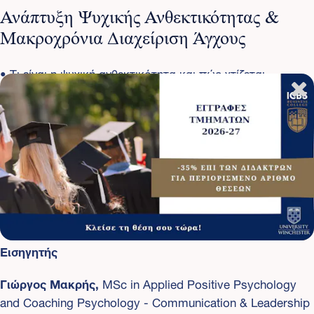
Ανάπτυξη Ψυχικής Ανθεκτικότητας &
Μακροχρόνια Διαχείριση Άγχους
• Τι είναι η ψυχική ανθεκτικότητα και πώς χτίζεται
• Η δύναμη των συνηθειών και της πειθαρχίας
• Συναισθηματική ρύθμιση & διαχείριση κρίσεων
• Πώς να σταματήσουμε το overthinking
• Ρόλος της ευγνωμοσύνης – άσκηση gratitude journaling
• Σενάρια & role-playing: Διαχείριση αγχωτικών
καταστάσεων
• Ομαδικό coaching: Καθορισμός προσωπικών
στρατηγικών διαχείρισης άγχους
Εισηγητής
Γιώργος Μακρής,
MSc in Applied Positive Psychology
and Coaching Psychology - Communication & Leadership