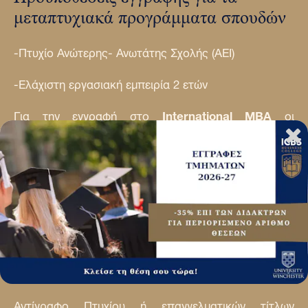
μεταπτυχιακά προγράμματα σπουδών
-Πτυχίο Ανώτερης- Ανωτάτης Σχολής (ΑΕΙ)
-Ελάχιστη εργασιακή εμπειρία 2 ετών
Για την εγγραφή στο
International MBA
οι
ενδιαφερόμενοι συμπληρώνουν αίτηση, που
αξιολογείται κατά περίπτωση. Καθώς ήδη εργάζεστε
σε επιχειρήσεις, υπηρεσίες και οργανισμούς,
αναμένεται να έχετε ένα ικανοποιητικό επίπεδο
γνώσης της Αγγλικής, το οποίο σας επιτρέπει την
κατανόηση κειμένων στην Αγγλική.
Δικαιολογητικά
Αντίγραφο Πτυχίου ή επαγγελματικών τίτλων