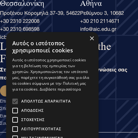
Θεσσαλονίκη
Αθήνα
Προξένου Κορομηλά 37-39, 54622
Ρεθύμνου 3, 10682
+30 2310 222008
+30 210 2114671
+30 2310 698598
info@aic.edu.gr
icbs@icbs.gr
×
Αυτός ο ιστότοπος
Learn Business, Lead the
χρησιμοποιεί cookies
Future
Αυτός ο ιστότοπος χρησιμοποιεί cookies
για τη βελτίωση της εμπειρίας των
Στην άσκηση του Μάνατζμεντ, είναι οι γνώσεις σας
χρηστών. Χρησιμοποιώντας τον ιστότοπό
που καθορίζουν τις δυνατότητές σας.
μας, παρέχετε τη συγκατάθεσή σας για όλα
τα cookies σύμφωνα με την Πολιτική μας
Εκδήλωση ενδιαφέροντος
για τα cookies.
Διαβάστε περισσότερα
Επικοινωνία
ΑΠΟΛΎΤΩΣ ΑΠΑΡΑΊΤΗΤΑ
Σπουδαστικές Υπηρεσίες
ΑΠΌΔΟΣΗΣ
Ευκαιρίες Καριέρας
ΣΤΌΧΕΥΣΗΣ
Συνεργασίες Εμπιστοσύνης
ΛΕΙΤΟΥΡΓΙΚΌΤΗΤΑΣ