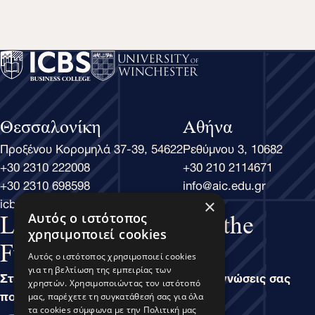
Θεσσαλονίκη
Αθήνα
Προξένου Κορομηλά 37-39, 54622
Ρεθύμνου 3, 10682
+30 2310 222008
+30 210 2114671
+30 2310 698598
info@aic.edu.gr
icbs@icbs.gr
×
Αυτός ο ιστότοπος
Learn Business, Lead the
χρησιμοποιεί cookies
Future
Αυτός ο ιστότοπος χρησιμοποιεί cookies
για τη βελτίωση της εμπειρίας των
Στην άσκηση του Μάνατζμεντ, είναι οι γνώσεις σας
χρηστών. Χρησιμοποιώντας τον ιστότοπό
που καθορίζουν τις δυνατότητές σας.
μας, παρέχετε τη συγκατάθεσή σας για όλα
τα cookies σύμφωνα με την Πολιτική μας